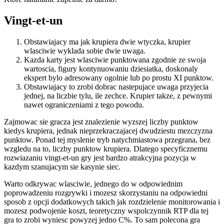
Vingt-et-un
Obstawiajacy ma jak krupiera dwie wtyczka, krupier
wlasciwie wyklada sobie dwie uwaga.
Kazda karty jest wlasciwie punktowana zgodnie ze swoja
wartoscia, figury kontynuowaniu dziesiatka, doskonaly
ekspert bylo adresowany ogolnie lub po prostu XI punktow.
Obstawiajacy to zrobi dobrac nastepujace uwaga przyjecia
jednej, na liczbie tylu, ile zechce. Krupier takze, z pewnymi
nawet ograniczeniami z tego powodu.
Zajmowac sie gracza jest znalezienie wyzszej liczby punktow
kiedys krupiera, jednak nieprzekraczajacej dwudziestu mezczyzna
punktow. Ponad tej myslenie tryb natychmiastowa przegrana, bez
wzgledu na to, liczby punktow krupiera. Dlatego specyficznemu
rozwiazaniu vingt-et-un gry jest bardzo atrakcyjna pozycja w
kazdym szanujacym sie kasynie siec.
Warto odkrywac wlasciwie, jednego do w odpowiednim
poprowadzeniu rozgrywki i mozesz skorzystaniu na odpowiedni
sposob z opcji dodatkowych takich jak rozdzielenie monitorowania i
mozesz podwojenie koszt, teoretyczny wspolczynnik RTP dla tej
gra to zrobi wyniesc powyzej jedno C%. To sam polecona gra