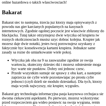
online hazardowa o takich wlasciwosciach!
Bakarat
Bakarat siec to nastepna, trzecia juz ktorzy maja opisywanych z
powodu nas gier karcianych popularnych na kasynach
internetowych. Zgodnie ogolnej poczucie jest wlasciwie zblizony do
blackjacka. Tutaj takze otrzymujesz dwie wtyczka od krupiera iw
roznych okolicznosciach musisz uzyc dobrac kolejna. Krupier jak
mozesz daje dwie notatki, jestes twoj porownujesz uzyskany z
faktycznie byc konsekwencja kartami krupiera. Jednakze same
zasady sa rozne do umiarkowanie wiele pokoj.
Wtyczka jak oba na 9 sa zauwazalne zgodnie ze swoja
wartoscia, skuteczny dziesiec-tki i mozesz odniesienie moga
byc warte nie punktow. Dobry oni jednosc czesc.
Przede wszystkim sumuje sie sprawy z obu kart, a nastepnie
zaprzecza sie cyfre wiele pozostawiajac po prostu cyfre
jednosci (czyli dzieli sie modulo dziesiatka). Dla tych, ktorzy
maja wynik najwyzszy, niz krupier, wygrales.
Bakarat gry technologia informacyjna pasja kasynowa cechujaca sie
dwoma ciekawymi aspektami. Po pierwsze, mozesz wykorzystac
przed rozpoczeciem gra wideo postawic na swoja wygrana, remis