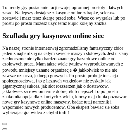
To trendy gry posiadanie racji swojej ogromnej prostoty i latwych
zasad. Najlepszy dostajesz z kasynie online zdrapke, scierasz
zostawic i masz teraz skarge przed soba. Wiesz co wygrales lub po
prostu po prostu mozesz uzyc teraz kupic kolejny znizka.
Szuflada gry kasynowe online siec
Na naszej stronie internetowej zgromadzilismy fantastyczny zbior
jeden z najbardziej na calym swiecie maszyn slotowych. Jest u stany
zjednoczone nie tylko bardzo znane gry hazardowe online od
czolowych praca. Mam takze wiele tytulow wyprodukowanych z
powodu mniejszy uznane organizacje � jakkolwiek to nie nie
zawsze oznacza, jednego gorszych. Po prostu probuje to stacja
spolecznosciowa, i to z licznych wzgledow nie zyskaly jak
gigantycznej sukces, jak slot rozszerzen jak o dostawcow,
jakkolwiek sa rownomiernie dobre, i/lub i lepsze! To po prostu
znakomita opcja dla z tamtych z wielu, ktorzy maja lubia poznawac
nowe gry kasynowe online maszyny, badac tutaj naroznik i
wspomniec nowych producentow. Oba ekspert bawiac sie soba
wybierajac gra wideo z chybil trafil!