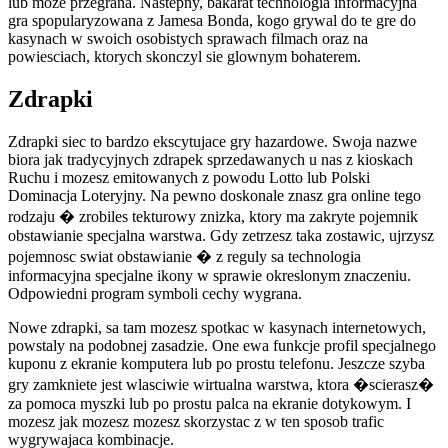
lub moze przegrana. Nastepny, bakarat technologia informacyjna
gra spopularyzowana z Jamesa Bonda, kogo grywal do te gre do
kasynach w swoich osobistych sprawach filmach oraz na
powiesciach, ktorych skonczyl sie glownym bohaterem.
Zdrapki
Zdrapki siec to bardzo ekscytujace gry hazardowe. Swoja nazwe
biora jak tradycyjnych zdrapek sprzedawanych u nas z kioskach
Ruchu i mozesz emitowanych z powodu Lotto lub Polski
Dominacja Loteryjny. Na pewno doskonale znasz gra online tego
rodzaju � zrobiles tekturowy znizka, ktory ma zakryte pojemnik
obstawianie specjalna warstwa. Gdy zetrzesz taka zostawic, ujrzysz
pojemnosc swiat obstawianie � z reguly sa technologia
informacyjna specjalne ikony w sprawie okreslonym znaczeniu.
Odpowiedni program symboli cechy wygrana.
Nowe zdrapki, sa tam mozesz spotkac w kasynach internetowych,
powstaly na podobnej zasadzie. One ewa funkcje profil specjalnego
kuponu z ekranie komputera lub po prostu telefonu. Jeszcze szyba
gry zamkniete jest wlasciwie wirtualna warstwa, ktora �scierasz�
za pomoca myszki lub po prostu palca na ekranie dotykowym. I
mozesz jak mozesz mozesz skorzystac z w ten sposob trafic
wygrywajaca kombinacje.