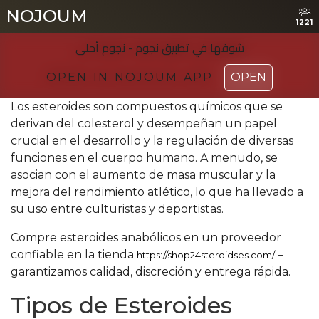
NOJOUM
NOJOUM
1221
1221
شوفها في تطبیق نجوم - نجوم أحلی
شوفها في تطبیق نجوم - نجوم أحلی
OPEN IN NOJOUM APP
OPEN IN NOJOUM APP
OPEN
OPEN
Los esteroides son compuestos químicos que se
derivan del colesterol y desempeñan un papel
crucial en el desarrollo y la regulación de diversas
funciones en el cuerpo humano. A menudo, se
asocian con el aumento de masa muscular y la
mejora del rendimiento atlético, lo que ha llevado a
su uso entre culturistas y deportistas.
Compre esteroides anabólicos en un proveedor
confiable en la tienda
–
https://shop24steroidses.com/
garantizamos calidad, discreción y entrega rápida.
Tipos de Esteroides