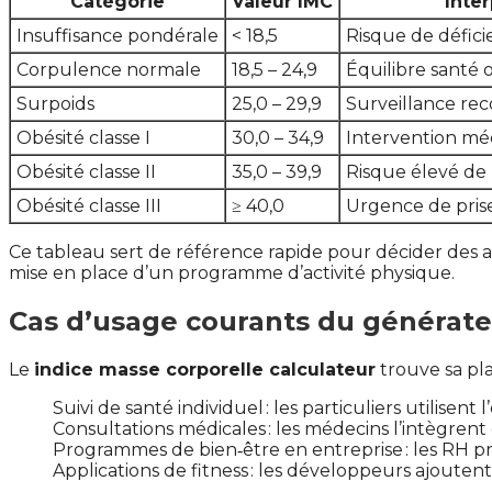
Catégorie
Valeur IMC
Inte
Insuffisance pondérale
< 18,5
Risque de défici
Corpulence normale
18,5 – 24,9
Équilibre santé 
Surpoids
25,0 – 29,9
Surveillance r
Obésité classe I
30,0 – 34,9
Intervention méd
Obésité classe II
35,0 – 39,9
Risque élevé de
Obésité classe III
≥ 40,0
Urgence de pris
Ce tableau sert de référence rapide pour décider des ac
mise en place d’un programme d’activité physique.
Cas d’usage courants du générate
Le
indice masse corporelle calculateur
trouve sa pl
Suivi de santé individuel : les particuliers utili
Consultations médicales : les médecins l’intègrent
Programmes de bien‑être en entreprise : les RH pro
Applications de fitness : les développeurs ajoutent