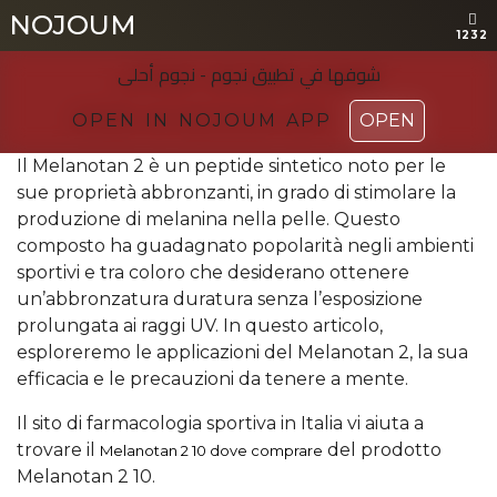
NOJOUM
NOJOUM
1232
1232
شوفها في تطبیق نجوم - نجوم أحلی
شوفها في تطبیق نجوم - نجوم أحلی
OPEN IN NOJOUM APP
OPEN IN NOJOUM APP
OPEN
OPEN
Il Melanotan 2 è un peptide sintetico noto per le
sue proprietà abbronzanti, in grado di stimolare la
produzione di melanina nella pelle. Questo
composto ha guadagnato popolarità negli ambienti
sportivi e tra coloro che desiderano ottenere
un’abbronzatura duratura senza l’esposizione
prolungata ai raggi UV. In questo articolo,
esploreremo le applicazioni del Melanotan 2, la sua
efficacia e le precauzioni da tenere a mente.
Il sito di farmacologia sportiva in Italia vi aiuta a
trovare il
del prodotto
Melanotan 2 10 dove comprare
Melanotan 2 10.