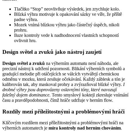
Tlačítko “Stop” neovlivňuje výsledek, jen zrychluje kolo.
Blízká výhra motivuje k opakování sázky ve víře, že příště
padne výhra.
Mozek vnímá blízkou výhru jako částečný úspěch, nikoli
prohru.
Iluze kontroly vede k nadhodnocení vlastních schopností
ovlivnit hru.
Design světel a zvuků jako nástroj zaujetí
Design světel a zvuků
na výherním automatu není náhoda, ale
precizní nástroj k udržení pozornosti. Blikání výherních symbolů a
gradující melodie při otáčejících se válcích vytvářejí chemickou
odměnu v mozku, která zesiluje očekávání. Každý záblesk a tón je
kalibrován tak, aby maskoval prohry a zvýrazňoval blízké výhry.
I
drobné výhry jsou doprovázeny oslavnými tóny, které navozují
falešný dojem dominance.
Tento smyslový koktejl zkresluje vnímání
času a pravděpodobnosti, čímž hráče udržuje v herním flow.
Rozdíly mezi příležitostnými a problémovými hráči
Klíčovým rozdílem mezi příležitostnými a problémovými hráči na
výherních automatech je
míra kontroly nad herním chováním
.