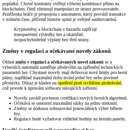
poplatků. Chytré kontrakty ověřují výherní kombinace přímo na
blockchainu, čímž eliminují manipulaci ze strany provozovatele.
Peněženka hráče je propojena s automatem, který provádí transakce
v reálném čase, přičemž historie spinů je veřejně auditovatelná.
Kryptoměny a blockchain v hazardu zajišťují
transparentní výsledky her a okamžité,
nezpochybnitelné výplaty bez třetí strany.
Změny v regulaci a očekávané novely zákonů
Oblast
změn v regulaci a očekávaných novel zákonů
se u
výherních automatů zaměřuje především na zpřísnění technických
parametrů her. Chystané novely mají definovat nové limity pro herní
plány, například maximální dobu trvání jedné hry nebo povinné
přestávky. Důraz je kladen na
opatření proti rychlému prohrávání
,
což povede k úpravám softwaru stávajících zařízení.
Novely zavádí povinnou certifikaci nových herních algoritmů.
Očekává se omezení maximální sázky na jedno stisknutí.
Změny se dotknou zobrazování potenciálních výher během
hry.
Regulace bude vyžadovat viditelné hodiny na herním panelu.