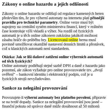
Zákony o online hazardu a jejich odlišnosti
Zákony o online hazardu se odlišují od regulace kamenných heren
především tím, že pro výherní automaty na internetu platí
přísnější
pravidla pro technické parametry
. Online verze musí být
napojeny na centrální systém ministerstva financí, který v reálném
čase kontroluje výši vkladů a výher. Na rozdíl od fyzických
automatů je u těch online zákonem zakázána jakákoli možnost
zásahu hráče do průběhu hry.
Licencovaná online
herna musí
povinně umožňovat okamžité nastavení denních limitů a přestávek,
což u klasických automatů není standardem.
Otázka: Jak se liší daňové zatížení online výherních automatů
od těch fyzických?
Online automaty podléhají stejné sazbě DPH a daně z hazardu jako
pozemní, ale zákon vyžaduje pro online provozovatele tzv. „dvojí
ověření“ – bankovní identitu i elektronický podpis, což je u
fyzických strojů nevyžadováno.
Sankce za nelegální provozování
Provozujete-li
výherní automaty bez platného povolení
, připravte
se na tvrdé dopady. Sankce za nelegální provozování jsou jasné –
finanční pokuta od správce daně může dosáhnout až 50 milionů