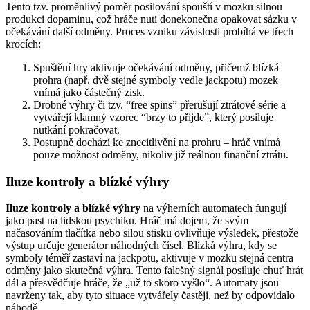
Tento tzv. proměnlivý poměr posilování spouští v mozku silnou
produkci dopaminu, což hráče nutí donekonečna opakovat sázku v
očekávání další odměny. Proces vzniku závislosti probíhá ve třech
krocích:
Spuštění hry aktivuje očekávání odměny, přičemž blízká
prohra (např. dvě stejné symboly vedle jackpotu) mozek
vnímá jako částečný zisk.
Drobné výhry či tzv. “free spins” přerušují ztrátové série a
vytvářejí klamný vzorec “brzy to přijde”, který posiluje
nutkání pokračovat.
Postupně dochází ke znecitlivění na prohru – hráč vnímá
pouze možnost odměny, nikoliv již reálnou finanční ztrátu.
Iluze kontroly a blízké výhry
Iluze kontroly a blízké výhry
na výherních automatech fungují
jako past na lidskou psychiku. Hráč má dojem, že svým
načasováním tlačítka nebo silou stisku ovlivňuje výsledek, přestože
výstup určuje generátor náhodných čísel. Blízká výhra, kdy se
symboly téměř zastaví na jackpotu, aktivuje v mozku stejná centra
odměny jako skutečná výhra. Tento falešný signál posiluje chuť hrát
dál a přesvědčuje hráče, že „už to skoro vyšlo“. Automaty jsou
navrženy tak, aby tyto situace vytvářely častěji, než by odpovídalo
náhodě.