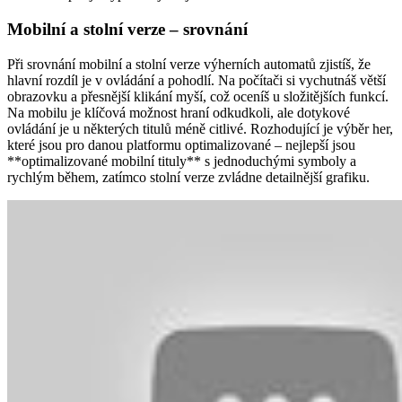
Mobilní a stolní verze – srovnání
Při srovnání mobilní a stolní verze výherních automatů zjistíš, že
hlavní rozdíl je v ovládání a pohodlí. Na počítači si vychutnáš větší
obrazovku a přesnější klikání myší, což oceníš u složitějších funkcí.
Na mobilu je klíčová možnost hraní odkudkoli, ale dotykové
ovládání je u některých titulů méně citlivé. Rozhodující je výběr her,
které jsou pro danou platformu optimalizované – nejlepší jsou
**optimalizované mobilní tituly** s jednoduchými symboly a
rychlým během, zatímco stolní verze zvládne detailnější grafiku.