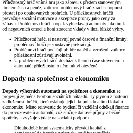
Příležitostný hráč vnímá hru jako zábavu s předem stanoveným
limitem času a peněz, zatímco problémový hráč ztrácí schopnost
přestat i po opakovaných prohrách. U příležitostných hráčů
převažuje sociální motivace a akceptace prohry jako ceny za
zábavu. Problémoví hráči naopak vyhledávají automaty jako únik
od negativních emocí a honí ztracené vklady v iluzi blízké výhry.
Příležitostní hráči si nastavují pevné časové a finanční limity;
problémoví hráči je soustavně překračují.
Problémoví hráči pociťují při hře napětí a vzrušení, zatímco
příležitostní zůstávají uvolnění.
U problémových hráčů dochází k lhaní o čase stráveném u
automatů; příležitostní o něm mluví otevřeně.
Dopady na společnost a ekonomiku
Dopady výherních automatů na společnost a ekonomiku
se
projevují zejména tvorbou sociálních nákladů. Ty plynou z rostoucí
zadluženosti hráčů, která oslabuje jejich kupní sílu a tím i lokální
ekonomiku. Místo reinvestic do bydlení či vzdělání odtékají finance
do provozovatelů automatů, což snižuje daňové příjmy z běžné
spotřeby a zvyšuje výdaje na sociální podporu.
Dlouhodobé hraní systematicky převádí kapitál z