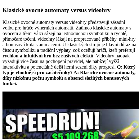
Klasické ovocné automaty versus videohry
Klasické ovocné automaty versus videohry představují zásadní
volbu pro hráče výherních automatů. Zatímco klasické automaty s
ovocem a třemi válci sázejí na jednoduchou symboliku a rychlé,
přímočaré točení, videohry lákají na propracované příběhy, mini-hry
a bonusová kola s animacemi. U klasických strojů je hlavní důraz na
čistou symboliku a tradiční výplaty, což oceňují hráči, kteří preferují
rychlou a intuitivní hru bez rušivých efektů
. Videohry naopak
vyžadují více času na pochopení pravidel, ale nabízejí vyšší
interaktivitu a potenciálně delší herní sezení díky progresi.
Q: Který
typ je vhodnější pro začátečníky? A: Klasické ovocné automaty,
díky nízkému počtu symbolů a absenci složitých bonusových
funkcí.