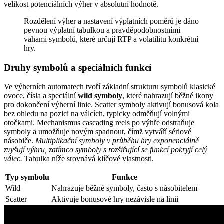
velikost potenciálních výher v absolutní hodnotě.
Rozdělení výher a nastavení výplatních poměrů je dáno
pevnou výplatní tabulkou a pravděpodobnostními
vahami symbolů, které určují RTP a volatilitu konkrétní
hry.
Druhy symbolů a speciálních funkcí
Ve výherních automatech tvoří základní strukturu symbolů klasické
ovoce, čísla a speciální
wild symboly
, které nahrazují běžné ikony
pro dokončení výherní linie. Scatter symboly aktivují bonusová kola
bez ohledu na pozici na válcích, typicky odměňují volnými
otočkami. Mechanismus cascading reels po výhře odstraňuje
symboly a umožňuje novým spadnout, čímž vytváří sériové
násobiče.
Multiplikační symboly v průběhu hry exponenciálně
zvyšují výhru, zatímco symboly s rozšiřující se funkcí pokryjí celý
válec.
Tabulka níže srovnává klíčové vlastnosti.
Typ symbolu
Funkce
Wild
Nahrazuje běžné symboly, často s násobitelem
Scatter
Aktivuje bonusové hry nezávisle na linii