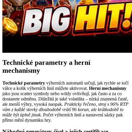
Technické parametry a herní
mechanismy
Technické parametry
výherních automatů určují, jak rychle se točí
válce a kolik výherních linií můžete aktivovat.
Herní mechanismy
jako jsou scatter symboly nebo wildy ovlivňují, jak často a za co
dostanete odměnu. Důležitá je také volatilita – nízká znamená časté,
ale menší výhry, vysoká naopak.
Prakticky řečeno, stroj s 96% RTP
vám z každé stovky dlouhodobě vrátí 96 korun, ale krátkodobě to
může být úplně jinak.
Počet výherních linií a nastavení sázky pak
přímo mění dynamiku hry.
Náhodné generátory čísel a jejich certifikace