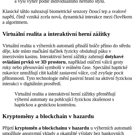
a výši výher podle individuálního herního stylu.
Klasické táhlo nahrazují biometrické senzory čtoucí tep a svalové
napětí, čímž vzniká zcela nová, dynamická interakce mezi člověkem
a algoritmem.
Virtuální realita a interaktivní herní zážitky
Virtuální realita u výherních automatů přináší hráče přímo do středu
děje, kde místo mačkání tlačítek fyzicky obsluhují páku v
imerzivním kasinu. Interaktivní herní zážitky zahrnují
dotykové
ovládání prvků ve 3D prostoru
, například otáčení válců gesty
ruky nebo přesouvání symbolů v reálném čase. Speciální haptické
rukavice umožňují cítit každé zastavení válce, což zvyšuje pocit
přítomnosti. Tyto technologie mění pasivní hraní na aktivní fyzickou
interakci v digitálním prostředí.
Virtuální realita a interaktivní herní zážitky přeměňují
výherní automaty na pohlcující fyzickou zkušenost s
haptickou a gestickou kontrolou.
Kryptoměny a blockchain v hazardu
Přijetí
kryptoměn a blockchainu v hazardu
u výherních automatů
umožňuje anonymní vklady a okamžité výplaty bez bankovních