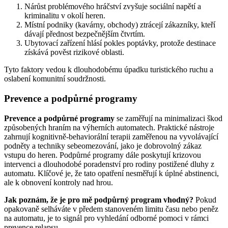
Nárůst problémového hráčství zvyšuje sociální napětí a
kriminalitu v okolí heren.
Místní podniky (kavárny, obchody) ztrácejí zákazníky, kteří
dávají přednost bezpečnějším čtvrtím.
Ubytovací zařízení hlásí pokles poptávky, protože destinace
získává pověst rizikové oblasti.
Tyto faktory vedou k dlouhodobému úpadku turistického ruchu a
oslabení komunitní soudržnosti.
Prevence a podpůrné programy
Prevence a podpůrné programy
se zaměřují na minimalizaci škod
způsobených hraním na výherních automatech. Praktické nástroje
zahrnují kognitivně-behaviorální terapii zaměřenou na vyvolávající
podněty a techniky sebeomezování, jako je dobrovolný zákaz
vstupu do heren. Podpůrné programy dále poskytují krizovou
intervenci a dlouhodobé poradenství pro rodiny postižené dluhy z
automatu. Klíčové je, že tato opatření nesměřují k úplné abstinenci,
ale k obnovení kontroly nad hrou.
Jak poznám, že je pro mě podpůrný program vhodný?
Pokud
opakovaně selháváte v předem stanoveném limitu času nebo peněz
na automatu, je to signál pro vyhledání odborné pomoci v rámci
prevence relapsu.