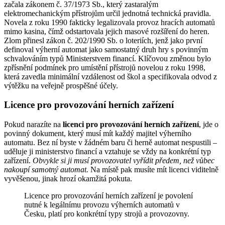
začala zákonem č. 37/1973 Sb., který zastaralým
elektromechanickým přístrojům určil jednotná technická pravidla.
Novela z roku 1990 fakticky legalizovala provoz hracích automatů
mimo kasina, čímž odstartovala jejich masové rozšíření do heren.
Zlom přinesl zákon č. 202/1990 Sb. o loteriích, jenž jako první
definoval výherní automat jako samostatný druh hry s povinným
schvalováním typů Ministerstvem financí. Klíčovou změnou bylo
zpřísnění podmínek pro umístění přístrojů novelou z roku 1998,
která zavedla minimální vzdálenost od škol a specifikovala odvod z
výtěžku na veřejně prospěšné účely.
Licence pro provozování herních zařízení
Pokud narazíte na
licenci pro provozování herních zařízení
, jde o
povinný dokument, který musí mít každý majitel výherního
automatu. Bez ní byste v žádném baru či herně automat nespustili –
uděluje ji ministerstvo financí a vztahuje se vždy na konkrétní typ
zařízení.
Obvykle si ji musí provozovatel vyřídit předem, než vůbec
nakoupí samotný automat.
Na místě pak musíte mít licenci viditelně
vyvěšenou, jinak hrozí okamžitá pokuta.
Licence pro provozování herních zařízení je povolení
nutné k legálnímu provozu výherních automatů v
Česku, platí pro konkrétní typy strojů a provozovny.