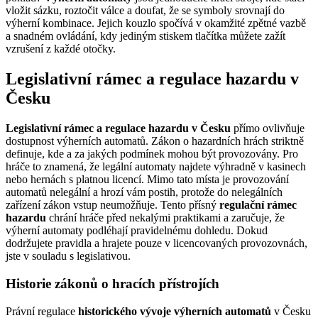
vložit sázku, roztočit válce a doufat, že se symboly srovnají do
výherní kombinace. Jejich kouzlo spočívá v okamžité zpětné vazbě
a snadném ovládání, kdy jediným stiskem tlačítka můžete zažít
vzrušení z každé otočky.
Legislativní rámec a regulace hazardu v
Česku
Legislativní rámec a regulace hazardu v Česku
přímo ovlivňuje
dostupnost výherních automatů. Zákon o hazardních hrách striktně
definuje, kde a za jakých podmínek mohou být provozovány. Pro
hráče to znamená, že legální automaty najdete výhradně v kasinech
nebo hernách s platnou licencí. Mimo tato místa je provozování
automatů nelegální a hrozí vám postih, protože do nelegálních
zařízení zákon vstup neumožňuje. Tento přísný
regulační rámec
hazardu
chrání hráče před nekalými praktikami a zaručuje, že
výherní automaty podléhají pravidelnému dohledu. Dokud
dodržujete pravidla a hrajete pouze v licencovaných provozovnách,
jste v souladu s legislativou.
Historie zákonů o hracích přístrojích
Právní regulace
historického vývoje výherních automatů
v Česku