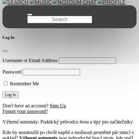
SEARCH
MUSIC
NOJOUM CHAT
PROFILE
Log In
Username or Email Address
Password
Remember Me
Don't have an account?
Sign Up
Forgot your password?
Výherní automaty: Praktický průvodce hrou a tipy pro začátečníky
Kdo by nezatoužil po chvíli napětí a možnosti proměnit pár mincí v
poklad?
Výherní automaty
jsou jednoduché hrací stroje, kde stačí