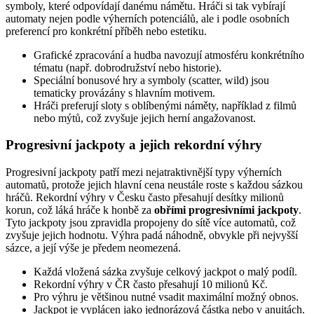
symboly, které odpovídají danému námětu. Hráči si tak vybírají
automaty nejen podle výherních potenciálů, ale i podle osobních
preferencí pro konkrétní příběh nebo estetiku.
Grafické zpracování a hudba navozují atmosféru konkrétního
tématu (např. dobrodružství nebo historie).
Speciální bonusové hry a symboly (scatter, wild) jsou
tematicky provázány s hlavním motivem.
Hráči preferují sloty s oblíbenými náměty, například z filmů
nebo mýtů, což zvyšuje jejich herní angažovanost.
Progresivní jackpoty a jejich rekordní výhry
Progresivní jackpoty patří mezi nejatraktivnější typy výherních
automatů, protože jejich hlavní cena neustále roste s každou sázkou
hráčů. Rekordní výhry v Česku často přesahují desítky milionů
korun, což láká hráče k honbě za
obřími progresivními jackpoty
.
Tyto jackpoty jsou zpravidla propojeny do sítě více automatů, což
zvyšuje jejich hodnotu. Výhra padá náhodně, obvykle při nejvyšší
sázce, a její výše je předem neomezená.
Každá vložená sázka zvyšuje celkový jackpot o malý podíl.
Rekordní výhry v ČR často přesahují 10 milionů Kč.
Pro výhru je většinou nutné vsadit maximální možný obnos.
Jackpot je vyplácen jako jednorázová částka nebo v anuitách.