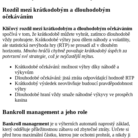
Rozdíl mezi krátkodobým a dlouhodobým
očekáváním
Klíčový rozdíl mezi krátkodobým a dlouhodobým očekáváním
spočívá v tom, že krátkodobě můžete vyhrát, zatímco dlouhodobě
vždy prohrajete. Krátkodobé výhry jsou dílem náhody a volatility,
ale statistická nevýhoda hry (RTP) se prosadí až v dlouhém
horizontu.
Mnoho hráčů chybně považuje krátkodobý úspěch za
potvrzení své strategie, což je nejčastější mýtus.
Krátkodobé očekávání: možnost výhry díky náhodě a
výkyvům
Dlouhodobé očekávání: jistá ztráta odpovídající hodnotě RTP
Krátkodobý výsledek neovlivňuje budoucí pravděpodobnost
výhry
Dlouhodobé hraní vždy smaže náhodné výkyvy ve prospěch
kasina
Bankroll management a jeho role
Bankroll management
je u výherních automatů naprostý základ,
který odděluje příležitostnou zábavu od zbytečné ztráty. Určete si
před hrou maximální částku, kterou jste ochotni prohrát, a nikdy ji