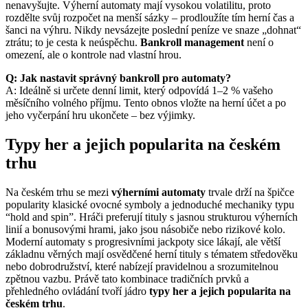
nenavyšujte. Výherní automaty mají vysokou volatilitu, proto
rozdělte svůj rozpočet na menší sázky – prodloužíte tím herní čas a
šanci na výhru. Nikdy nevsázejte poslední peníze ve snaze „dohnat“
ztrátu; to je cesta k neúspěchu.
Bankroll management
není o
omezení, ale o kontrole nad vlastní hrou.
Q: Jak nastavit správný bankroll pro automaty?
A: Ideálně si určete denní limit, který odpovídá 1–2 % vašeho
měsíčního volného příjmu. Tento obnos vložte na herní účet a po
jeho vyčerpání hru ukončete – bez výjimky.
Typy her a jejich popularita na českém
trhu
Na českém trhu se mezi
výherními automaty
trvale drží na špičce
popularity klasické ovocné symboly a jednoduché mechaniky typu
“hold and spin”. Hráči preferují tituly s jasnou strukturou výherních
linií a bonusovými hrami, jako jsou násobiče nebo rizikové kolo.
Moderní automaty s progresivními jackpoty sice lákají, ale větší
základnu věrných mají osvědčené herní tituly s tématem středověku
nebo dobrodružství, které nabízejí pravidelnou a srozumitelnou
zpětnou vazbu. Právě tato kombinace tradičních prvků a
přehledného ovládání tvoří jádro
typy her a jejich popularita na
českém trhu
.