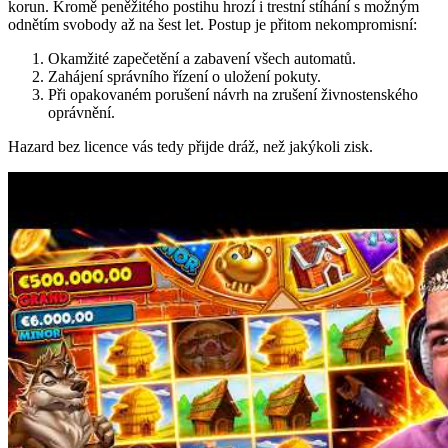
korun. Kromě peněžitého postihu hrozí i trestní stíhání s možným
odnětím svobody až na šest let. Postup je přitom nekompromisní:
Okamžité zapečetění a zabavení všech automatů.
Zahájení správního řízení o uložení pokuty.
Při opakovaném porušení návrh na zrušení živnostenského
oprávnění.
Hazard bez licence vás tedy přijde dráž, než jakýkoli zisk.