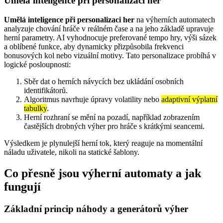
Umělá inteligence při personalizaci her
Umělá inteligence při personalizaci her
na výherních automatech
analyzuje chování hráče v reálném čase a na jeho základě upravuje
herní parametry. AI vyhodnocuje preferované tempo hry, výši sázek
a oblíbené funkce, aby dynamicky přizpůsobila frekvenci
bonusových kol nebo vizuální motivy. Tato personalizace probíhá v
logické posloupnosti:
Sběr dat o herních návycích bez ukládání osobních
identifikátorů.
Algoritmus navrhuje úpravy volatility nebo
adaptivní výplatní
tabulky
.
Herní rozhraní se mění na pozadí, například zobrazením
častějších drobných výher pro hráče s krátkými seancemi.
Výsledkem je plynulejší herní tok, který reaguje na momentální
náladu uživatele, nikoli na statické šablony.
Co přesně jsou výherní automaty a jak
fungují
Základní princip náhody a generátorů výher