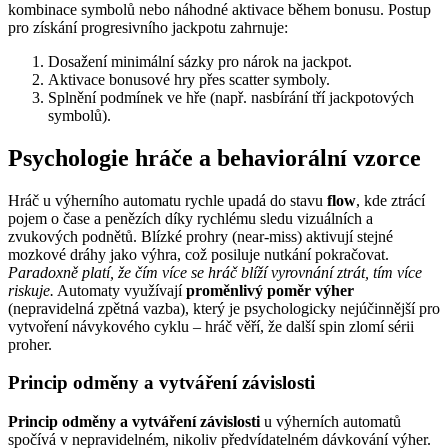
kombinace symbolů nebo náhodné aktivace během bonusu. Postup
pro získání progresivního jackpotu zahrnuje:
Dosažení minimální sázky pro nárok na jackpot.
Aktivace bonusové hry přes scatter symboly.
Splnění podmínek ve hře (např. nasbírání tří jackpotových
symbolů).
Psychologie hráče a behaviorální vzorce
Hráč u výherního automatu rychle upadá do stavu
flow
, kde ztrácí
pojem o čase a penězích díky rychlému sledu vizuálních a
zvukových podnětů. Blízké prohry (near-miss) aktivují stejné
mozkové dráhy jako výhra, což posiluje nutkání pokračovat.
Paradoxně platí, že čím více se hráč blíží vyrovnání ztrát, tím více
riskuje.
Automaty využívají
proměnlivý poměr výher
(nepravidelná zpětná vazba), který je psychologicky nejúčinnější pro
vytvoření návykového cyklu – hráč věří, že další spin zlomí sérii
proher.
Princip odměny a vytváření závislosti
Princip odměny a vytváření závislosti
u výherních automatů
spočívá v nepravidelném, nikoliv předvídatelném dávkování výher.