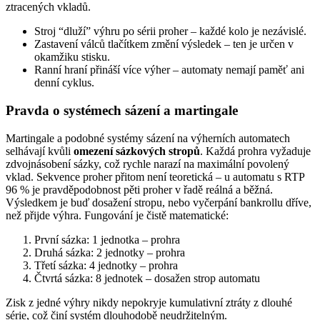
ztracených vkladů.
Stroj “dluží” výhru po sérii proher – každé kolo je nezávislé.
Zastavení válců tlačítkem změní výsledek – ten je určen v
okamžiku stisku.
Ranní hraní přináší více výher – automaty nemají paměť ani
denní cyklus.
Pravda o systémech sázení a martingale
Martingale a podobné systémy sázení na výherních automatech
selhávají kvůli
omezení sázkových stropů
. Každá prohra vyžaduje
zdvojnásobení sázky, což rychle narazí na maximální povolený
vklad. Sekvence proher přitom není teoretická – u automatu s RTP
96 % je pravděpodobnost pěti proher v řadě reálná a běžná.
Výsledkem je buď dosažení stropu, nebo vyčerpání bankrollu dříve,
než přijde výhra. Fungování je čistě matematické:
První sázka: 1 jednotka – prohra
Druhá sázka: 2 jednotky – prohra
Třetí sázka: 4 jednotky – prohra
Čtvrtá sázka: 8 jednotek – dosažen strop automatu
Zisk z jedné výhry nikdy nepokryje kumulativní ztráty z dlouhé
série, což činí systém dlouhodobě neudržitelným.