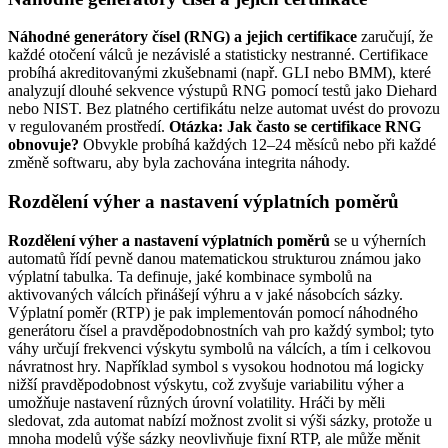
Náhodné generátory čísel (RNG) a jejich certifikace
zaručují, že
každé otočení válců je nezávislé a statisticky nestranné. Certifikace
probíhá akreditovanými zkušebnami (např. GLI nebo BMM), které
analyzují dlouhé sekvence výstupů RNG pomocí testů jako Diehard
nebo NIST. Bez platného certifikátu nelze automat uvést do provozu
v regulovaném prostředí.
Otázka: Jak často se certifikace RNG
obnovuje?
Obvykle probíhá každých 12–24 měsíců nebo při každé
změně softwaru, aby byla zachována integrita náhody.
Rozdělení výher a nastavení výplatních poměrů
Rozdělení výher a nastavení výplatních poměrů
se u výherních
automatů řídí pevně danou matematickou strukturou známou jako
výplatní tabulka. Ta definuje, jaké kombinace symbolů na
aktivovaných válcích přinášejí výhru a v jaké násobcích sázky.
Výplatní poměr (RTP) je pak implementován pomocí náhodného
generátoru čísel a pravděpodobnostních vah pro každý symbol; tyto
váhy určují frekvenci výskytu symbolů na válcích, a tím i celkovou
návratnost hry. Například symbol s vysokou hodnotou má logicky
nižší pravděpodobnost výskytu, což zvyšuje variabilitu výher a
umožňuje nastavení různých úrovní volatility. Hráči by měli
sledovat, zda automat nabízí možnost zvolit si výši sázky, protože u
mnoha modelů výše sázky neovlivňuje fixní RTP, ale může měnit