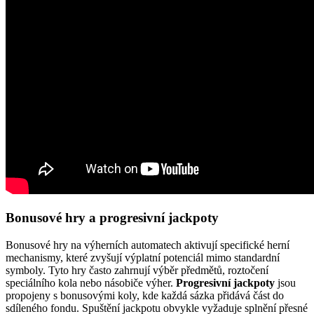
Bonusové hry a progresivní jackpoty
Bonusové hry na výherních automatech aktivují specifické herní
mechanismy, které zvyšují výplatní potenciál mimo standardní
symboly. Tyto hry často zahrnují výběr předmětů, roztočení
speciálního kola nebo násobiče výher.
Progresivní jackpoty
jsou
propojeny s bonusovými koly, kde každá sázka přidává část do
sdíleného fondu. Spuštění jackpotu obvykle vyžaduje splnění přesné