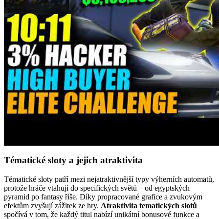
Tématické sloty a jejich atraktivita
Tématické sloty patří mezi nejatraktivnější typy výherních automatů,
protože hráče vtahují do specifických světů – od egyptských
pyramid po fantasy říše. Díky propracované grafice a zvukovým
efektům zvyšují zážitek ze hry.
Atraktivita tematických slotů
spočívá v tom, že každý titul nabízí unikátní bonusové funkce a