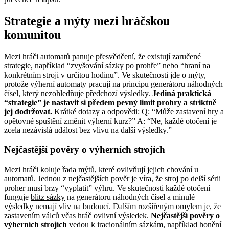
Strategie a mýty mezi hráčskou
komunitou
Mezi hráči automatů panuje přesvědčení, že existují zaručené
strategie, například “zvyšování sázky po prohře” nebo “hraní na
konkrétním stroji v určitou hodinu”. Ve skutečnosti jde o mýty,
protože výherní automaty pracují na principu generátoru náhodných
čísel, který nezohledňuje předchozí výsledky.
Jediná praktická
“strategie” je nastavit si předem pevný limit prohry a striktně
jej dodržovat.
Krátké dotazy a odpovědi: Q: “Může zastavení hry a
opětovné spuštění změnit výherní kurz?” A: “Ne, každé otočení je
zcela nezávislá událost bez vlivu na další výsledky.”
Nejčastější pověry o výherních strojích
Mezi hráči koluje řada mýtů, které ovlivňují jejich chování u
automatů. Jednou z nejčastějších pověr je víra, že stroj po delší sérii
proher musí brzy “vyplatit” výhru. Ve skutečnosti každé otočení
funguje
blitz sázky
na generátoru náhodných čísel a minulé
výsledky nemají vliv na budoucí. Dalším rozšířeným omylem je, že
zastavením válců včas hráč ovlivní výsledek.
Nejčastější pověry o
výherních strojích
vedou k iracionálním sázkám, například honění