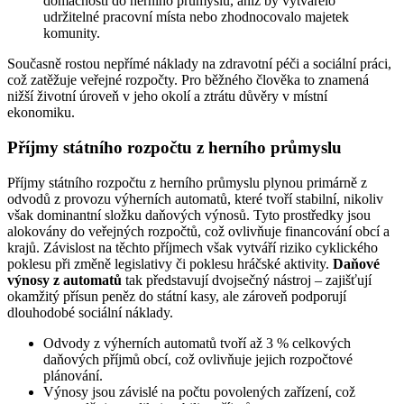
domácností do herního průmyslu, aniž by vytvářelo
udržitelné pracovní místa nebo zhodnocovalo majetek
komunity.
Současně rostou nepřímé náklady na zdravotní péči a sociální práci,
což zatěžuje veřejné rozpočty. Pro běžného člověka to znamená
nižší životní úroveň v jeho okolí a ztrátu důvěry v místní
ekonomiku.
Příjmy státního rozpočtu z herního průmyslu
Příjmy státního rozpočtu z herního průmyslu plynou primárně z
odvodů z provozu výherních automatů, které tvoří stabilní, nikoliv
však dominantní složku daňových výnosů. Tyto prostředky jsou
alokovány do veřejných rozpočtů, což ovlivňuje financování obcí a
krajů. Závislost na těchto příjmech však vytváří riziko cyklického
poklesu při změně legislativy či poklesu hráčské aktivity.
Daňové
výnosy z automatů
tak představují dvojsečný nástroj – zajišťují
okamžitý přísun peněz do státní kasy, ale zároveň podporují
dlouhodobé sociální náklady.
Odvody z výherních automatů tvoří až 3 % celkových
daňových příjmů obcí, což ovlivňuje jejich rozpočtové
plánování.
Výnosy jsou závislé na počtu povolených zařízení, což