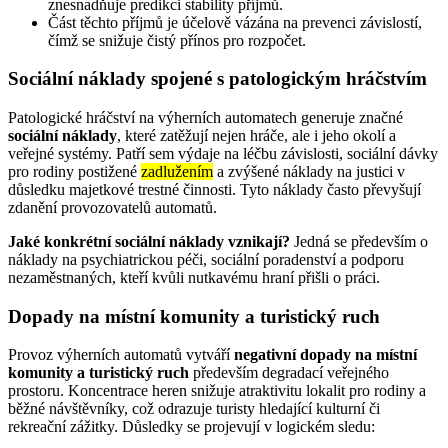
znesnadňuje predikci stability příjmů.
Část těchto příjmů je účelově vázána na prevenci závislostí,
čímž se snižuje čistý přínos pro rozpočet.
Sociální náklady spojené s patologickým hráčstvím
Patologické hráčství na výherních automatech generuje značné
sociální náklady
, které zatěžují nejen hráče, ale i jeho okolí a
veřejné systémy. Patří sem výdaje na léčbu závislosti, sociální dávky
pro rodiny postižené
zadlužením
a zvýšené náklady na justici v
důsledku majetkové trestné činnosti. Tyto náklady často převyšují
zdanění provozovatelů automatů.
Jaké konkrétní sociální náklady vznikají?
Jedná se především o
náklady na psychiatrickou péči, sociální poradenství a podporu
nezaměstnaných, kteří kvůli nutkavému hraní přišli o práci.
Dopady na místní komunity a turistický ruch
Provoz výherních automatů vytváří
negativní dopady na místní
komunity a turistický ruch
především degradací veřejného
prostoru. Koncentrace heren snižuje atraktivitu lokalit pro rodiny a
běžné návštěvníky, což odrazuje turisty hledající kulturní či
rekreační zážitky. Důsledky se projevují v logickém sledu: