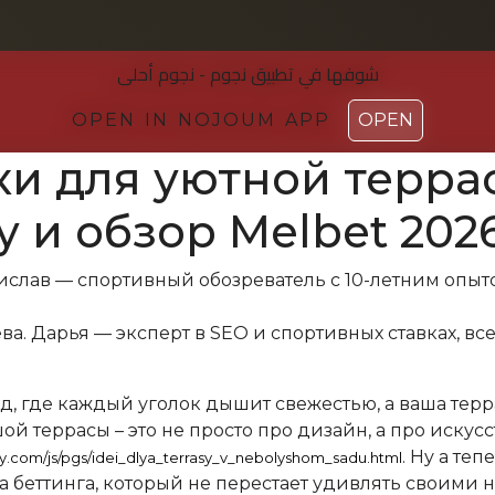
شوفها في تطبیق نجوم - نجوم أحلی
شوفها في تطبیق نجوم - نجوم أحلی
OPEN IN NOJOUM APP
OPEN IN NOJOUM APP
OPEN
OPEN
ки для уютной терра
 и обзор Melbet 202
ислав — спортивный обозреватель с 10-летним опыто
ева
. Дарья — эксперт в SEO и спортивных ставках, вс
д, где каждый уголок дышит свежестью, а ваша терр
й террасы – это не просто про дизайн, а про искус
. Ну а те
ecy.com/js/pgs/idei_dlya_terrasy_v_nebolyshom_sadu.html
а беттинга, который не перестает удивлять своими 