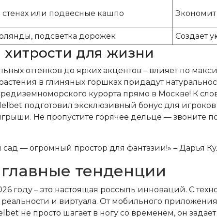
 стенах или подвесные кашпо
Экономит 
рлянды, подсветка дорожек
Создает у
 хитрости для жизни
льных оттенков до ярких акцентов – влияет по макси
растения в глиняных горшках придадут натуральнос
 средиземноморского курорта прямо в Москве! К сло
Melbet подготовил эксклюзивный бонус для игроков 
рыши. Не пропустите горячее дельце — звоните по 
 сад — огромный простор для фантазии!» – Дарья Ку
: главные тенденции
 году – это настоящая россыпь инноваций. С технол
 реальности и виртуала. От мобильного приложения, 
et не просто шагает в ногу со временем, он задаёт