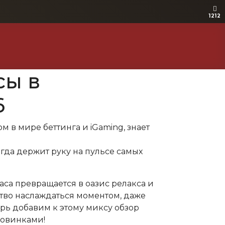
1212
1212
сы в
6
м в мире беттинга и iGaming, знает
егда держит руку на пульсе самых
аса превращается в оазис релакса и
ство наслаждаться моментом, даже
перь добавим к этому миксу обзор
новинками!