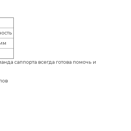
ность
жим
манда саппорта всегда готова помочь и
ылов