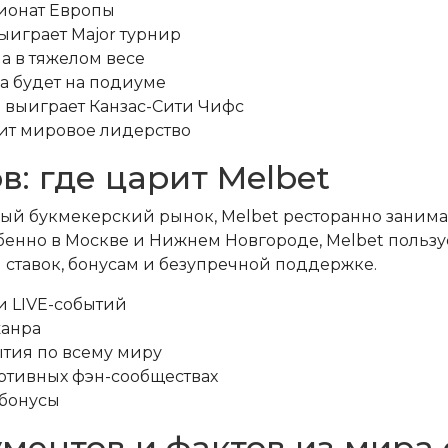
ионат Европы
выиграет Major турнир
а в тяжелом весе
а будет на подиуме
 выиграет Канзас-Сити Чифс
нит мировое лидерство
: где царит Melbet
ый букмекерский рынок, Melbet ресторанно занимает
собенно в Москве и Нижнем Новгороде, Melbet поль
ставок, бонусам и безупречной поддержке.
и LIVE-событий
жанра
ытия по всему миру
ортивных фэн-сообществах
 бонусы
ументов и фактов из мира