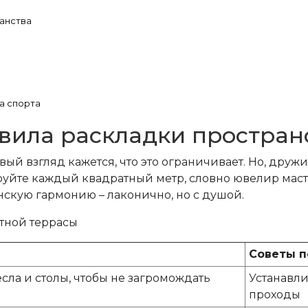
ранства
ра спорта
вила раскладки простран
ервый взгляд кажется, что это ограничивает. Но, др
руйте каждый квадратный метр, словно ювелир мас
кую гармонию – лаконично, но с душой.
тной террасы
Советы 
сла и столы, чтобы не загромождать
Устанавли
проходы