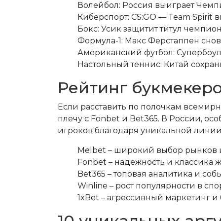
Волейбол: Россия выиграет Чемп
Киберспорт: CS:GO — Team Spirit 
Бокс: Усик защитит титул чемпион
Формула-1: Макс Ферстаппен снов
Американский футбол: Супербоул
Настольный теннис: Китай сохра
Рейтинг букмекеров
Если расставить по полочкам всемирн
плечу с Fonbet и Bet365. В России, о
игроков благодаря уникальной линии 
Melbet – широкий выбор рынков 
Fonbet – надежность и классика 
Bet365 – топовая аналитика и соб
Winline – рост популярности в сп
1xBet – агрессивный маркетинг и
10 уникальных арг