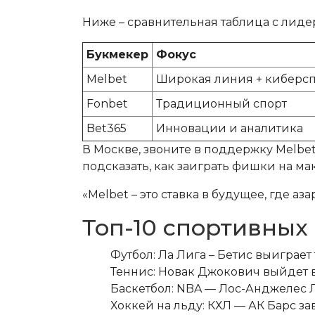
Ниже – сравнительная таблица с лиде
Букмекер
Фокус
Melbet
Широкая линия + киберс
Fonbet
Традиционный спорт
Bet365
Инновации и аналитика
В Москве, звоните в поддержку Melbet
подсказать, как заиграть фишки на ма
«Melbet – это ставка в будущее, где а
Топ-10 спортивных
Футбол: Ла Лига – Бетис выиграет
Теннис: Новак Джокович выйдет 
Баскетбол: NBA — Лос-Анджелес 
Хоккей на льду: КХЛ — АК Барс за