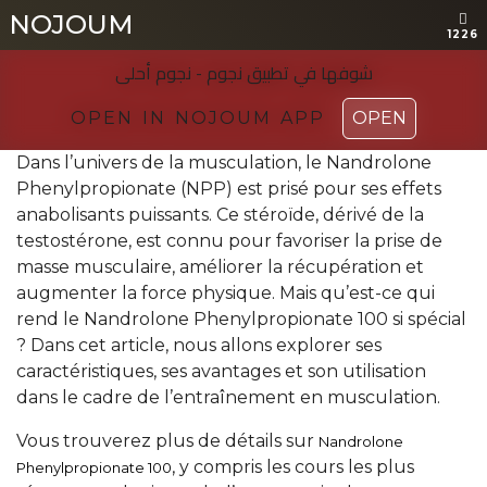
NOJOUM
NOJOUM
1226
1226
شوفها في تطبیق نجوم - نجوم أحلی
شوفها في تطبیق نجوم - نجوم أحلی
OPEN IN NOJOUM APP
OPEN IN NOJOUM APP
OPEN
OPEN
Dans l’univers de la musculation, le Nandrolone
Phenylpropionate (NPP) est prisé pour ses effets
anabolisants puissants. Ce stéroïde, dérivé de la
testostérone, est connu pour favoriser la prise de
masse musculaire, améliorer la récupération et
augmenter la force physique. Mais qu’est-ce qui
rend le Nandrolone Phenylpropionate 100 si spécial
? Dans cet article, nous allons explorer ses
caractéristiques, ses avantages et son utilisation
dans le cadre de l’entraînement en musculation.
Vous trouverez plus de détails sur
Nandrolone
, y compris les cours les plus
Phenylpropionate 100