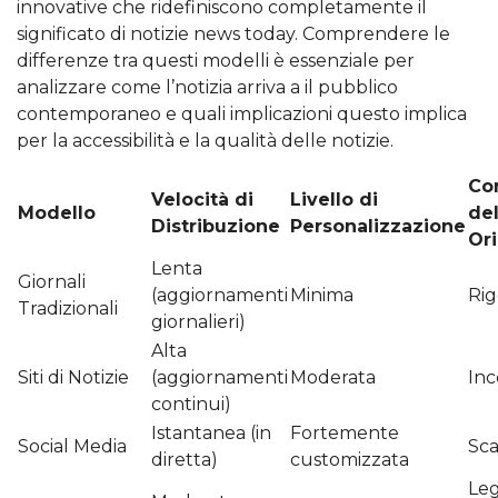
innovative che ridefiniscono completamente il
significato di notizie news today. Comprendere le
differenze tra questi modelli è essenziale per
analizzare come l’notizia arriva a il pubblico
contemporaneo e quali implicazioni questo implica
per la accessibilità e la qualità delle notizie.
Con
Velocità di
Livello di
Modello
del
Distribuzione
Personalizzazione
Ori
Lenta
Giornali
(aggiornamenti
Minima
Rig
Tradizionali
giornalieri)
Alta
Siti di Notizie
(aggiornamenti
Moderata
Inc
continui)
Istantanea (in
Fortemente
Social Media
Sca
diretta)
customizzata
Le