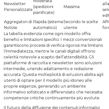
Moderata
Newsletter
all
(spedizioni
Massima
Personalizzate
sel
pianificate)
edi
Aggregatori di
Rapida (sistema
Secondo le scelte
Aff
Notizie
automatico)
utente
for
La tabella evidenzia come ogni modello offra
benefici e limitazioni specifici. I mezzi convenzionali
garantiscono processi di verifica rigorosi ma limitano
l’immediatezza, mentre le canali digitali offrono
celerità notevole a scapito dell’attendibilità. Gli
piattaforme di raccolta e newsletter sono soluzioni
intermedie, unendo adattamento e redazione
accurata. Questa molteplicità di soluzioni abilita agli
utenti di optare per il modello più idoneo alle
proprie esigenze, generando un ambiente
informativo sofisticato e differenziato che necessita
competenze critiche continuamente più evolute.
Il futuro della diffusione dei contenuti informativi