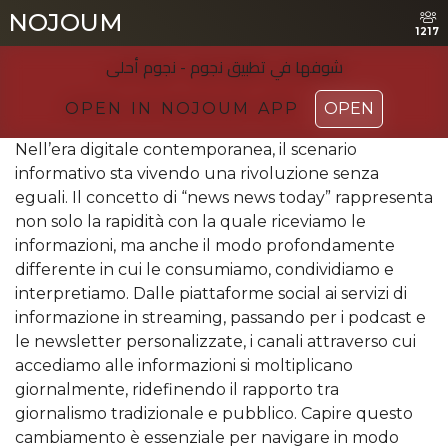
NOJOUM
NOJOUM
1217
1217
شوفها في تطبیق نجوم - نجوم أحلی
شوفها في تطبیق نجوم - نجوم أحلی
OPEN IN NOJOUM APP
OPEN IN NOJOUM APP
OPEN
OPEN
Nell’era digitale contemporanea, il scenario
informativo sta vivendo una rivoluzione senza
eguali. Il concetto di “news news today” rappresenta
non solo la rapidità con la quale riceviamo le
informazioni, ma anche il modo profondamente
differente in cui le consumiamo, condividiamo e
interpretiamo. Dalle piattaforme social ai servizi di
informazione in streaming, passando per i podcast e
le newsletter personalizzate, i canali attraverso cui
accediamo alle informazioni si moltiplicano
giornalmente, ridefinendo il rapporto tra
giornalismo tradizionale e pubblico. Capire questo
cambiamento è essenziale per navigare in modo