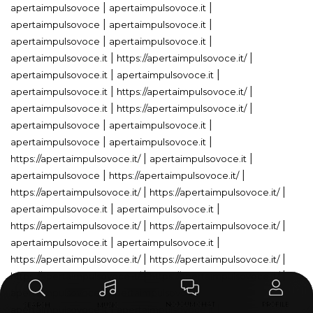
|
|
apertaimpulsovoce
apertaimpulsovoce.it
|
|
apertaimpulsovoce
apertaimpulsovoce.it
|
|
apertaimpulsovoce
apertaimpulsovoce.it
|
|
apertaimpulsovoce.it
https://apertaimpulsovoce.it/
|
|
apertaimpulsovoce.it
apertaimpulsovoce.it
|
|
apertaimpulsovoce.it
https://apertaimpulsovoce.it/
|
|
apertaimpulsovoce.it
https://apertaimpulsovoce.it/
|
|
apertaimpulsovoce
apertaimpulsovoce.it
|
|
apertaimpulsovoce
apertaimpulsovoce.it
|
|
https://apertaimpulsovoce.it/
apertaimpulsovoce.it
|
|
apertaimpulsovoce
https://apertaimpulsovoce.it/
|
|
https://apertaimpulsovoce.it/
https://apertaimpulsovoce.it/
|
|
apertaimpulsovoce.it
apertaimpulsovoce.it
|
|
https://apertaimpulsovoce.it/
https://apertaimpulsovoce.it/
|
|
apertaimpulsovoce.it
apertaimpulsovoce.it
|
|
https://apertaimpulsovoce.it/
https://apertaimpulsovoce.it/
|
|
https://apertaimpulsovoce.it/
https://apertaimpulsovoce.it/
|
|
apertaimpulsovoce
apertaimpulsovoce
PROFILE
PROFILE
PROFILE
NOJOUM CHAT
NOJOUM CHAT
NOJOUM CHAT
SEARCH
SEARCH
SEARCH
MUSIC
MUSIC
MUSIC
|
|
apertaimpulsovoce.it
apertaimpulsovoce.it