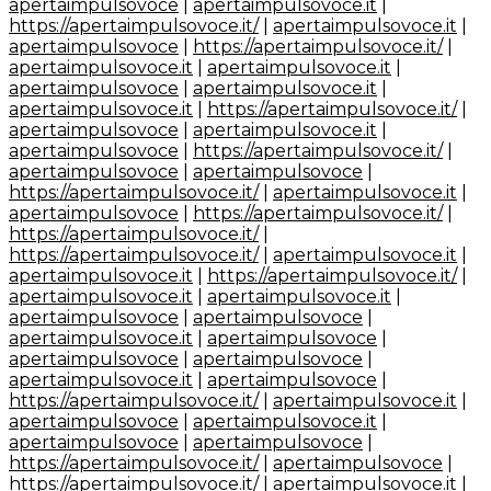
apertaimpulsovoce
|
apertaimpulsovoce.it
|
https://apertaimpulsovoce.it/
|
apertaimpulsovoce.it
|
apertaimpulsovoce
|
https://apertaimpulsovoce.it/
|
apertaimpulsovoce.it
|
apertaimpulsovoce.it
|
apertaimpulsovoce
|
apertaimpulsovoce.it
|
apertaimpulsovoce.it
|
https://apertaimpulsovoce.it/
|
apertaimpulsovoce
|
apertaimpulsovoce.it
|
apertaimpulsovoce
|
https://apertaimpulsovoce.it/
|
apertaimpulsovoce
|
apertaimpulsovoce
|
https://apertaimpulsovoce.it/
|
apertaimpulsovoce.it
|
apertaimpulsovoce
|
https://apertaimpulsovoce.it/
|
https://apertaimpulsovoce.it/
|
https://apertaimpulsovoce.it/
|
apertaimpulsovoce.it
|
apertaimpulsovoce.it
|
https://apertaimpulsovoce.it/
|
apertaimpulsovoce.it
|
apertaimpulsovoce.it
|
apertaimpulsovoce
|
apertaimpulsovoce
|
apertaimpulsovoce.it
|
apertaimpulsovoce
|
apertaimpulsovoce
|
apertaimpulsovoce
|
apertaimpulsovoce.it
|
apertaimpulsovoce
|
https://apertaimpulsovoce.it/
|
apertaimpulsovoce.it
|
apertaimpulsovoce
|
apertaimpulsovoce.it
|
apertaimpulsovoce
|
apertaimpulsovoce
|
https://apertaimpulsovoce.it/
|
apertaimpulsovoce
|
https://apertaimpulsovoce.it/
|
apertaimpulsovoce.it
|