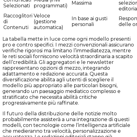
Massima
selezio
Selezionati
programmati)
editoria
Raccoglitori
Veloce
In base ai gusti
Respons
di
(gestione
personali
delle or
Contenuti
automatica)
La tabella mette in luce come ogni modello presenti
pro e contro specifici. I mezzi convenzionali assicurano
verifiche rigorosi ma limitano l’immediatezza, mentre
le reti sociali forniscono velocità straordinaria a scapito
dell’credibilità. Gli aggregatori e le newsletter
rappresentano opzioni di mezzo, integrando
adattamento e redazione accurata. Questa
diversificazione abilita agli utenti di scegliere il
modello più appropriato alle particolari bisogni,
generando un paesaggio mediatico complesso e
stratificato che necessita abilità critiche
progressivamente più raffinate.
Il futuro della distribuzione delle notizie molto
probabilmente assisterà a una integrazione di questi
modelli, con tecnologie come l’intelligenza artificiale
che medieranno tra velocità, personalizzazione e
accuratezza. Le redazioni editoriali stanno già