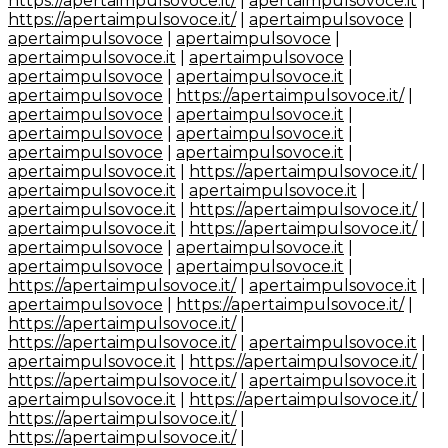
https://apertaimpulsovoce.it/
|
apertaimpulsovoce.it
|
https://apertaimpulsovoce.it/
|
apertaimpulsovoce
|
apertaimpulsovoce
|
apertaimpulsovoce
|
apertaimpulsovoce.it
|
apertaimpulsovoce
|
apertaimpulsovoce
|
apertaimpulsovoce.it
|
apertaimpulsovoce
|
https://apertaimpulsovoce.it/
|
apertaimpulsovoce
|
apertaimpulsovoce.it
|
apertaimpulsovoce
|
apertaimpulsovoce.it
|
apertaimpulsovoce
|
apertaimpulsovoce.it
|
apertaimpulsovoce.it
|
https://apertaimpulsovoce.it/
|
apertaimpulsovoce.it
|
apertaimpulsovoce.it
|
apertaimpulsovoce.it
|
https://apertaimpulsovoce.it/
|
apertaimpulsovoce.it
|
https://apertaimpulsovoce.it/
|
apertaimpulsovoce
|
apertaimpulsovoce.it
|
apertaimpulsovoce
|
apertaimpulsovoce.it
|
https://apertaimpulsovoce.it/
|
apertaimpulsovoce.it
|
apertaimpulsovoce
|
https://apertaimpulsovoce.it/
|
https://apertaimpulsovoce.it/
|
https://apertaimpulsovoce.it/
|
apertaimpulsovoce.it
|
apertaimpulsovoce.it
|
https://apertaimpulsovoce.it/
|
https://apertaimpulsovoce.it/
|
apertaimpulsovoce.it
|
apertaimpulsovoce.it
|
https://apertaimpulsovoce.it/
|
https://apertaimpulsovoce.it/
|
https://apertaimpulsovoce.it/
|