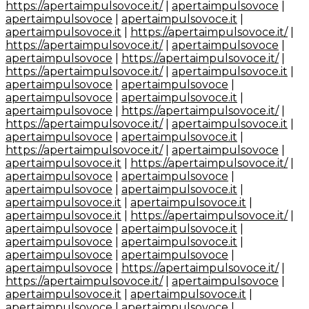
https://apertaimpulsovoce.it/
|
apertaimpulsovoce
|
apertaimpulsovoce
|
apertaimpulsovoce.it
|
apertaimpulsovoce.it
|
https://apertaimpulsovoce.it/
|
https://apertaimpulsovoce.it/
|
apertaimpulsovoce
|
apertaimpulsovoce
|
https://apertaimpulsovoce.it/
|
https://apertaimpulsovoce.it/
|
apertaimpulsovoce.it
|
apertaimpulsovoce
|
apertaimpulsovoce
|
apertaimpulsovoce
|
apertaimpulsovoce.it
|
apertaimpulsovoce
|
https://apertaimpulsovoce.it/
|
https://apertaimpulsovoce.it/
|
apertaimpulsovoce.it
|
apertaimpulsovoce
|
apertaimpulsovoce.it
|
https://apertaimpulsovoce.it/
|
apertaimpulsovoce
|
apertaimpulsovoce.it
|
https://apertaimpulsovoce.it/
|
apertaimpulsovoce
|
apertaimpulsovoce
|
apertaimpulsovoce
|
apertaimpulsovoce.it
|
apertaimpulsovoce.it
|
apertaimpulsovoce.it
|
apertaimpulsovoce.it
|
https://apertaimpulsovoce.it/
|
apertaimpulsovoce
|
apertaimpulsovoce.it
|
apertaimpulsovoce
|
apertaimpulsovoce.it
|
apertaimpulsovoce
|
apertaimpulsovoce
|
apertaimpulsovoce
|
https://apertaimpulsovoce.it/
|
https://apertaimpulsovoce.it/
|
apertaimpulsovoce
|
apertaimpulsovoce.it
|
apertaimpulsovoce.it
|
apertaimpulsovoce
|
apertaimpulsovoce
|