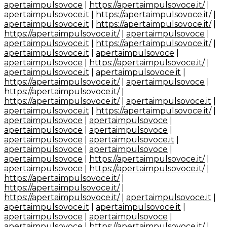
apertaimpulsovoce
|
https://apertaimpulsovoce.it/
|
apertaimpulsovoce.it
|
https://apertaimpulsovoce.it/
|
apertaimpulsovoce.it
|
https://apertaimpulsovoce.it/
|
https://apertaimpulsovoce.it/
|
apertaimpulsovoce
|
apertaimpulsovoce.it
|
https://apertaimpulsovoce.it/
|
apertaimpulsovoce.it
|
apertaimpulsovoce
|
apertaimpulsovoce
|
https://apertaimpulsovoce.it/
|
apertaimpulsovoce.it
|
apertaimpulsovoce.it
|
https://apertaimpulsovoce.it/
|
apertaimpulsovoce
|
https://apertaimpulsovoce.it/
|
https://apertaimpulsovoce.it/
|
apertaimpulsovoce.it
|
apertaimpulsovoce.it
|
https://apertaimpulsovoce.it/
|
apertaimpulsovoce
|
apertaimpulsovoce
|
apertaimpulsovoce
|
apertaimpulsovoce
|
apertaimpulsovoce
|
apertaimpulsovoce.it
|
apertaimpulsovoce
|
apertaimpulsovoce
|
apertaimpulsovoce
|
https://apertaimpulsovoce.it/
|
apertaimpulsovoce
|
https://apertaimpulsovoce.it/
|
https://apertaimpulsovoce.it/
|
https://apertaimpulsovoce.it/
|
https://apertaimpulsovoce.it/
|
apertaimpulsovoce.it
|
apertaimpulsovoce.it
|
apertaimpulsovoce.it
|
apertaimpulsovoce
|
apertaimpulsovoce
|
apertaimpulsovoce
|
https://apertaimpulsovoce.it/
|