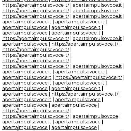
https://apertaimpulsovoce.it/
|
apertaimpulsovoce.it
|
https://apertaimpulsovoce.it/
|
apertaimpulsovoce
|
https://apertaimpulsovoce.it/
|
apertaimpulsovoce.it
|
apertaimpulsovoce.it
|
apertaimpulsovoce.it
|
apertaimpulsovoce
|
apertaimpulsovoce.it
|
apertaimpulsovoce
|
apertaimpulsovoce.it
|
https://apertaimpulsovoce.it/
|
apertaimpulsovoce.it
|
apertaimpulsovoce
|
https://apertaimpulsovoce.it/
|
https://apertaimpulsovoce.it/
|
https://apertaimpulsovoce.it/
|
https://apertaimpulsovoce.it/
|
https://apertaimpulsovoce.it/
|
apertaimpulsovoce.it
|
apertaimpulsovoce.it
|
apertaimpulsovoce.it
|
apertaimpulsovoce.it
|
https://apertaimpulsovoce.it/
|
apertaimpulsovoce.it
|
apertaimpulsovoce.it
|
apertaimpulsovoce
|
apertaimpulsovoce.it
|
apertaimpulsovoce
|
https://apertaimpulsovoce.it/
|
apertaimpulsovoce.it
|
apertaimpulsovoce
|
apertaimpulsovoce
|
apertaimpulsovoce
|
https://apertaimpulsovoce.it/
|
https://apertaimpulsovoce.it/
|
apertaimpulsovoce
|
apertaimpulsovoce.it
|
apertaimpulsovoce
|
apertaimpulsovoce
|
apertaimpulsovoce
|