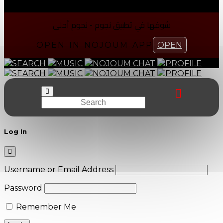
شوفها في تطبیق نجوم - نجوم أحلی
OPEN IN NOJOUM APP
OPEN
SEARCH
MUSIC
NOJOUM CHAT
PROFILE
SEARCH
MUSIC
NOJOUM CHAT
PROFILE
Log In
Username or Email Address
Password
Remember Me