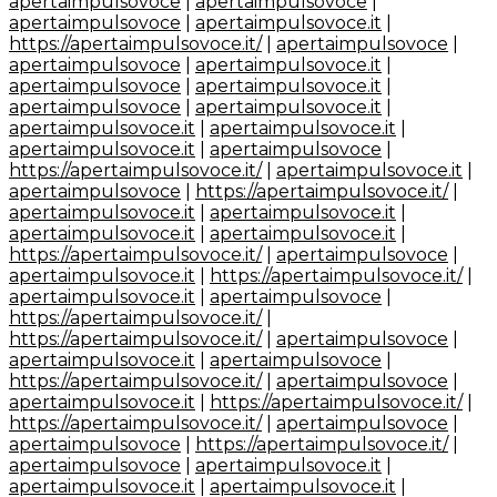
apertaimpulsovoce
|
apertaimpulsovoce
|
apertaimpulsovoce
|
apertaimpulsovoce.it
|
https://apertaimpulsovoce.it/
|
apertaimpulsovoce
|
apertaimpulsovoce
|
apertaimpulsovoce.it
|
apertaimpulsovoce
|
apertaimpulsovoce.it
|
apertaimpulsovoce
|
apertaimpulsovoce.it
|
apertaimpulsovoce.it
|
apertaimpulsovoce.it
|
apertaimpulsovoce.it
|
apertaimpulsovoce
|
https://apertaimpulsovoce.it/
|
apertaimpulsovoce.it
|
apertaimpulsovoce
|
https://apertaimpulsovoce.it/
|
apertaimpulsovoce.it
|
apertaimpulsovoce.it
|
apertaimpulsovoce.it
|
apertaimpulsovoce.it
|
https://apertaimpulsovoce.it/
|
apertaimpulsovoce
|
apertaimpulsovoce.it
|
https://apertaimpulsovoce.it/
|
apertaimpulsovoce.it
|
apertaimpulsovoce
|
https://apertaimpulsovoce.it/
|
https://apertaimpulsovoce.it/
|
apertaimpulsovoce
|
apertaimpulsovoce.it
|
apertaimpulsovoce
|
https://apertaimpulsovoce.it/
|
apertaimpulsovoce
|
apertaimpulsovoce.it
|
https://apertaimpulsovoce.it/
|
https://apertaimpulsovoce.it/
|
apertaimpulsovoce
|
apertaimpulsovoce
|
https://apertaimpulsovoce.it/
|
apertaimpulsovoce
|
apertaimpulsovoce.it
|
apertaimpulsovoce.it
|
apertaimpulsovoce.it
|