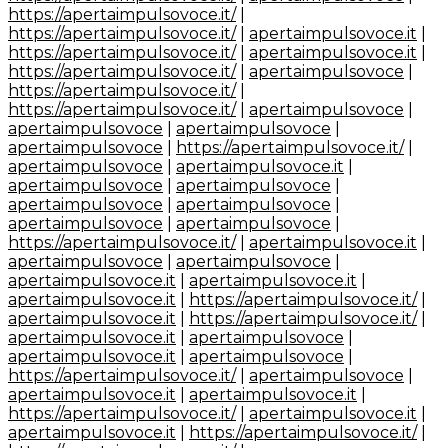
https://apertaimpulsovoce.it/
|
https://apertaimpulsovoce.it/
|
apertaimpulsovoce.it
|
https://apertaimpulsovoce.it/
|
apertaimpulsovoce.it
|
https://apertaimpulsovoce.it/
|
apertaimpulsovoce
|
https://apertaimpulsovoce.it/
|
https://apertaimpulsovoce.it/
|
apertaimpulsovoce
|
apertaimpulsovoce
|
apertaimpulsovoce
|
apertaimpulsovoce
|
https://apertaimpulsovoce.it/
|
apertaimpulsovoce
|
apertaimpulsovoce.it
|
apertaimpulsovoce
|
apertaimpulsovoce
|
apertaimpulsovoce
|
apertaimpulsovoce
|
apertaimpulsovoce
|
apertaimpulsovoce
|
https://apertaimpulsovoce.it/
|
apertaimpulsovoce.it
|
apertaimpulsovoce
|
apertaimpulsovoce
|
apertaimpulsovoce.it
|
apertaimpulsovoce.it
|
apertaimpulsovoce.it
|
https://apertaimpulsovoce.it/
|
apertaimpulsovoce.it
|
https://apertaimpulsovoce.it/
|
apertaimpulsovoce.it
|
apertaimpulsovoce
|
apertaimpulsovoce.it
|
apertaimpulsovoce
|
https://apertaimpulsovoce.it/
|
apertaimpulsovoce
|
apertaimpulsovoce.it
|
apertaimpulsovoce.it
|
https://apertaimpulsovoce.it/
|
apertaimpulsovoce.it
|
apertaimpulsovoce.it
|
https://apertaimpulsovoce.it/
|