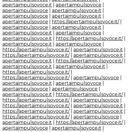
apertaimpulsovoce.it
|
apertaimpulsovoce
|
apertaimpulsovoce
|
apertaimpulsovoce.it
|
apertaimpulsovoce
|
apertaimpulsovoce.it
|
apertaimpulsovoce
|
https://apertaimpulsovoce.it/
|
apertaimpulsovoce
|
apertaimpulsovoce.it
|
apertaimpulsovoce.it
|
apertaimpulsovoce
|
apertaimpulsovoce.it
|
https://apertaimpulsovoce.it/
|
apertaimpulsovoce.it
|
apertaimpulsovoce
|
https://apertaimpulsovoce.it/
|
apertaimpulsovoce.it
|
https://apertaimpulsovoce.it/
|
apertaimpulsovoce.it
|
apertaimpulsovoce.it
|
https://apertaimpulsovoce.it/
|
apertaimpulsovoce.it
|
apertaimpulsovoce.it
|
https://apertaimpulsovoce.it/
|
https://apertaimpulsovoce.it/
|
apertaimpulsovoce
|
apertaimpulsovoce.it
|
apertaimpulsovoce
|
apertaimpulsovoce
|
apertaimpulsovoce
|
apertaimpulsovoce.it
|
https://apertaimpulsovoce.it/
|
https://apertaimpulsovoce.it/
|
apertaimpulsovoce
|
https://apertaimpulsovoce.it/
|
apertaimpulsovoce.it
|
https://apertaimpulsovoce.it/
|
apertaimpulsovoce.it
|
https://apertaimpulsovoce.it/
|
apertaimpulsovoce
|
apertaimpulsovoce.it
|
https://apertaimpulsovoce.it/
|
apertaimpulsovoce
|
apertaimpulsovoce.it
|