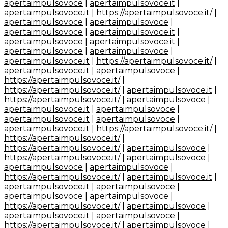
apertaimpulsovoce
|
apertaimpulsovoce.it
|
apertaimpulsovoce.it
|
https://apertaimpulsovoce.it/
|
apertaimpulsovoce
|
apertaimpulsovoce
|
apertaimpulsovoce
|
apertaimpulsovoce.it
|
apertaimpulsovoce
|
apertaimpulsovoce.it
|
apertaimpulsovoce
|
apertaimpulsovoce
|
apertaimpulsovoce.it
|
https://apertaimpulsovoce.it/
|
apertaimpulsovoce.it
|
apertaimpulsovoce
|
https://apertaimpulsovoce.it/
|
https://apertaimpulsovoce.it/
|
apertaimpulsovoce.it
|
https://apertaimpulsovoce.it/
|
apertaimpulsovoce
|
apertaimpulsovoce.it
|
apertaimpulsovoce
|
apertaimpulsovoce.it
|
apertaimpulsovoce
|
apertaimpulsovoce.it
|
https://apertaimpulsovoce.it/
|
https://apertaimpulsovoce.it/
|
https://apertaimpulsovoce.it/
|
apertaimpulsovoce
|
https://apertaimpulsovoce.it/
|
apertaimpulsovoce
|
apertaimpulsovoce
|
apertaimpulsovoce
|
https://apertaimpulsovoce.it/
|
apertaimpulsovoce.it
|
apertaimpulsovoce.it
|
apertaimpulsovoce
|
apertaimpulsovoce
|
apertaimpulsovoce
|
https://apertaimpulsovoce.it/
|
apertaimpulsovoce
|
apertaimpulsovoce.it
|
apertaimpulsovoce
|
https://apertaimpulsovoce.it/
|
apertaimpulsovoce
|