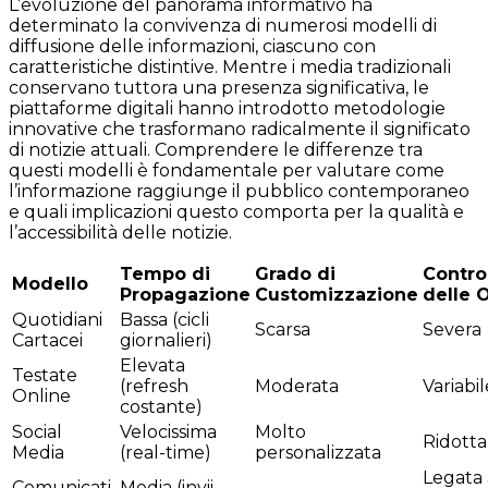
L’evoluzione del panorama informativo ha
determinato la convivenza di numerosi modelli di
diffusione delle informazioni, ciascuno con
caratteristiche distintive. Mentre i media tradizionali
conservano tuttora una presenza significativa, le
piattaforme digitali hanno introdotto metodologie
innovative che trasformano radicalmente il significato
di notizie attuali. Comprendere le differenze tra
questi modelli è fondamentale per valutare come
l’informazione raggiunge il pubblico contemporaneo
e quali implicazioni questo comporta per la qualità e
l’accessibilità delle notizie.
Tempo di
Grado di
Contro
Modello
Propagazione
Customizzazione
delle O
Quotidiani
Bassa (cicli
Scarsa
Severa
Cartacei
giornalieri)
Elevata
Testate
(refresh
Moderata
Variabil
Online
costante)
Social
Velocissima
Molto
Ridotta
Media
(real-time)
personalizzata
Legata 
Comunicati
Media (invii