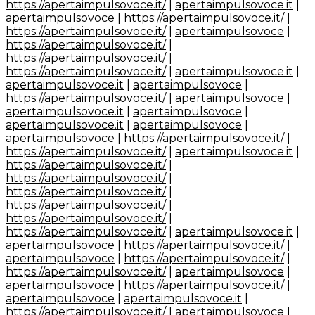
https://apertaimpulsovoce.it/
|
apertaimpulsovoce.it
|
apertaimpulsovoce
|
https://apertaimpulsovoce.it/
|
https://apertaimpulsovoce.it/
|
apertaimpulsovoce
|
https://apertaimpulsovoce.it/
|
https://apertaimpulsovoce.it/
|
https://apertaimpulsovoce.it/
|
apertaimpulsovoce.it
|
apertaimpulsovoce.it
|
apertaimpulsovoce
|
https://apertaimpulsovoce.it/
|
apertaimpulsovoce
|
apertaimpulsovoce.it
|
apertaimpulsovoce
|
apertaimpulsovoce.it
|
apertaimpulsovoce
|
apertaimpulsovoce
|
https://apertaimpulsovoce.it/
|
https://apertaimpulsovoce.it/
|
apertaimpulsovoce.it
|
https://apertaimpulsovoce.it/
|
https://apertaimpulsovoce.it/
|
https://apertaimpulsovoce.it/
|
https://apertaimpulsovoce.it/
|
https://apertaimpulsovoce.it/
|
https://apertaimpulsovoce.it/
|
apertaimpulsovoce.it
|
apertaimpulsovoce
|
https://apertaimpulsovoce.it/
|
apertaimpulsovoce
|
https://apertaimpulsovoce.it/
|
https://apertaimpulsovoce.it/
|
apertaimpulsovoce
|
apertaimpulsovoce
|
https://apertaimpulsovoce.it/
|
apertaimpulsovoce
|
apertaimpulsovoce.it
|
https://apertaimpulsovoce.it/
|
apertaimpulsovoce
|