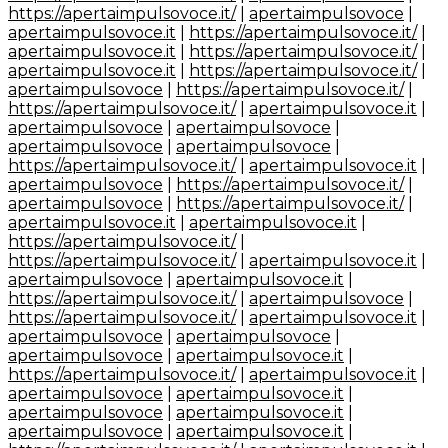
https://apertaimpulsovoce.it/
|
apertaimpulsovoce
|
apertaimpulsovoce.it
|
https://apertaimpulsovoce.it/
|
apertaimpulsovoce.it
|
https://apertaimpulsovoce.it/
|
apertaimpulsovoce.it
|
https://apertaimpulsovoce.it/
|
apertaimpulsovoce
|
https://apertaimpulsovoce.it/
|
https://apertaimpulsovoce.it/
|
apertaimpulsovoce.it
|
apertaimpulsovoce
|
apertaimpulsovoce
|
apertaimpulsovoce
|
apertaimpulsovoce
|
https://apertaimpulsovoce.it/
|
apertaimpulsovoce.it
|
apertaimpulsovoce
|
https://apertaimpulsovoce.it/
|
apertaimpulsovoce
|
https://apertaimpulsovoce.it/
|
apertaimpulsovoce.it
|
apertaimpulsovoce.it
|
https://apertaimpulsovoce.it/
|
https://apertaimpulsovoce.it/
|
apertaimpulsovoce.it
|
apertaimpulsovoce
|
apertaimpulsovoce.it
|
https://apertaimpulsovoce.it/
|
apertaimpulsovoce
|
https://apertaimpulsovoce.it/
|
apertaimpulsovoce.it
|
apertaimpulsovoce
|
apertaimpulsovoce
|
apertaimpulsovoce
|
apertaimpulsovoce.it
|
https://apertaimpulsovoce.it/
|
apertaimpulsovoce.it
|
apertaimpulsovoce
|
apertaimpulsovoce.it
|
apertaimpulsovoce
|
apertaimpulsovoce.it
|
apertaimpulsovoce
|
apertaimpulsovoce.it
|