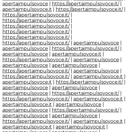
apertaimpulsovoce
|
https://apertaimpulsovoce.it/
|
apertaimpulsovoce.it
|
https://apertaimpulsovoce.it/
|
https://apertaimpulsovoce.it/
|
https://apertaimpulsovoce.it/
|
https://apertaimpulsovoce.it/
|
https://apertaimpulsovoce.it/
|
https://apertaimpulsovoce.it/
|
https://apertaimpulsovoce.it/
|
apertaimpulsovoce
|
apertaimpulsovoce
|
https://apertaimpulsovoce.it/
|
apertaimpulsovoce
|
apertaimpulsovoce.it
|
https://apertaimpulsovoce.it/
|
apertaimpulsovoce
|
apertaimpulsovoce
|
apertaimpulsovoce
|
https://apertaimpulsovoce.it/
|
apertaimpulsovoce
|
https://apertaimpulsovoce.it/
|
apertaimpulsovoce.it
|
apertaimpulsovoce.it
|
https://apertaimpulsovoce.it/
|
apertaimpulsovoce
|
apertaimpulsovoce
|
apertaimpulsovoce
|
https://apertaimpulsovoce.it/
|
https://apertaimpulsovoce.it/
|
apertaimpulsovoce.it
|
apertaimpulsovoce.it
|
apertaimpulsovoce
|
apertaimpulsovoce
|
https://apertaimpulsovoce.it/
|
apertaimpulsovoce
|
apertaimpulsovoce
|
https://apertaimpulsovoce.it/
|
apertaimpulsovoce.it
|
apertaimpulsovoce.it
|
apertaimpulsovoce.it
|