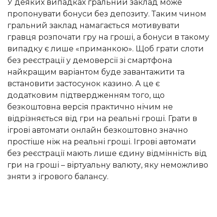
У деяких випадках гральний заклад може
пропонувати бонуси без депозиту. Таким чином
гральний заклад намагається мотивувати
гравця розпочати гру на гроші, а бонуси в такому
випадку є лише «приманкою». Щоб грати слоти
без реєстрації у демоверсії зі смартфона
найкращим варіантом буде завантажити та
встановити застосунок казино. А це є
додатковим підтвердженням того, що
безкоштовна версія практично нічим не
відрізняється від гри на реальні гроші. Грати в
ігрові автомати онлайн безкоштовно значно
простіше ніж на реальні гроші. Ігрові автомати
без реєстрації мають лише єдину відмінність від
гри на гроші – віртуальну валюту, яку неможливо
зняти з ігрового балансу.