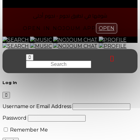
شوفها في تطبیق نجوم - نجوم أحلی
OPEN IN NOJOUM APP
OPEN
SEARCH
MUSIC
NOJOUM CHAT
PROFILE
SEARCH
MUSIC
NOJOUM CHAT
PROFILE
Log In
Username or Email Address
Password
Remember Me