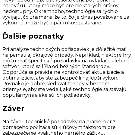
hardvéru, ktorý môže byť pre niektorých hráčov
nedostupný. Okrem toho, technológie sa rýchlo
vyvíjajú, čo znamená, že to, čo je dnes považované za
výkonné, môže byť o pár rokov zastarané.
Ďalšie poznatky
Pri analýze technických požiadaviek je dôležité mať
na pamäti aj okrajové prípady. Napríklad, niektoré hry
môžu mať špecifické požiadavky na ovládače alebo
softvér, ktoré sa líšia od bežných štandardov.
Odporúča sa pravidelne kontrolovať aktualizácie a
optimalizácie, aby ste zabezpečili najlepší výkon.
Rovnako je dobré sledovať trendy v hernom
priemysle, aby ste vedeli, aké technológie sa stávajú
populárnymi a aké sú ich požiadavky.
Záver
Na záver, technické požiadavky na hranie hier z
domáceho počítača sú kľúčovým faktorom pre
zabezpečenie kvalitného herného zážitku.