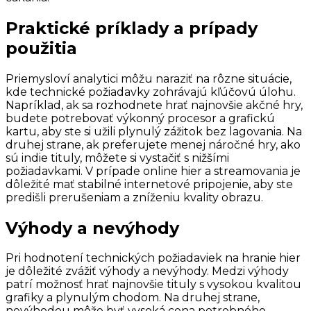
Praktické príklady a prípady
použitia
Priemysloví analytici môžu naraziť na rôzne situácie,
kde technické požiadavky zohrávajú kľúčovú úlohu.
Napríklad, ak sa rozhodnete hrať najnovšie akčné hry,
budete potrebovať výkonný procesor a grafickú
kartu, aby ste si užili plynulý zážitok bez lagovania. Na
druhej strane, ak preferujete menej náročné hry, ako
sú indie tituly, môžete si vystačiť s nižšími
požiadavkami. V prípade online hier a streamovania je
dôležité mať stabilné internetové pripojenie, aby ste
predišli prerušeniam a zníženiu kvality obrazu.
Výhody a nevýhody
Pri hodnotení technických požiadaviek na hranie hier
je dôležité zvážiť výhody a nevýhody. Medzi výhody
patrí možnosť hrať najnovšie tituly s vysokou kvalitou
grafiky a plynulým chodom. Na druhej strane,
nevýhodou môže byť vysoká cena potrebného