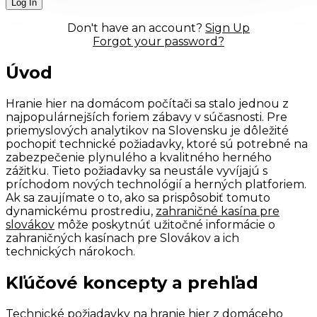
Don't have an account?
Sign Up
Forgot your password?
Úvod
Hranie hier na domácom počítači sa stalo jednou z
najpopulárnejších foriem zábavy v súčasnosti. Pre
priemyslových analytikov na Slovensku je dôležité
pochopiť technické požiadavky, ktoré sú potrebné na
zabezpečenie plynulého a kvalitného herného
zážitku. Tieto požiadavky sa neustále vyvíjajú s
príchodom nových technológií a herných platforiem.
Ak sa zaujímate o to, ako sa prispôsobiť tomuto
dynamickému prostrediu,
zahraničné kasína pre
slovákov
môže poskytnúť užitočné informácie o
zahraničných kasínach pre Slovákov a ich
technických nárokoch.
Kľúčové koncepty a prehľad
Technické požiadavky na hranie hier z domáceho