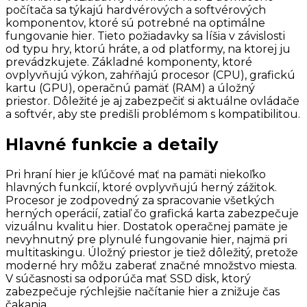
počítača sa týkajú hardvérových a softvérových
komponentov, ktoré sú potrebné na optimálne
fungovanie hier. Tieto požiadavky sa líšia v závislosti
od typu hry, ktorú hráte, a od platformy, na ktorej ju
prevádzkujete. Základné komponenty, ktoré
ovplyvňujú výkon, zahŕňajú procesor (CPU), grafickú
kartu (GPU), operačnú pamäť (RAM) a úložný
priestor. Dôležité je aj zabezpečiť si aktuálne ovládače
a softvér, aby ste predišli problémom s kompatibilitou.
Hlavné funkcie a detaily
Pri hraní hier je kľúčové mať na pamäti niekoľko
hlavných funkcií, ktoré ovplyvňujú herný zážitok.
Procesor je zodpovedný za spracovanie všetkých
herných operácií, zatiaľ čo grafická karta zabezpečuje
vizuálnu kvalitu hier. Dostatok operačnej pamäte je
nevyhnutný pre plynulé fungovanie hier, najmä pri
multitaskingu. Úložný priestor je tiež dôležitý, pretože
moderné hry môžu zaberať značné množstvo miesta.
V súčasnosti sa odporúča mať SSD disk, ktorý
zabezpečuje rýchlejšie načítanie hier a znižuje čas
čakania.