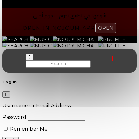
شوفها في تطبیق نجوم - نجوم أحلی
OPEN IN NOJOUM APP
OPEN
SEARCH
MUSIC
NOJOUM CHAT
PROFILE
SEARCH
MUSIC
NOJOUM CHAT
PROFILE
Log In
Username or Email Address
Password
Remember Me