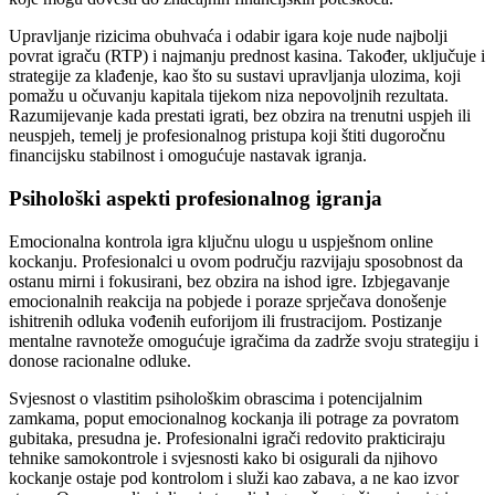
Upravljanje rizicima obuhvaća i odabir igara koje nude najbolji
povrat igraču (RTP) i najmanju prednost kasina. Također, uključuje i
strategije za klađenje, kao što su sustavi upravljanja ulozima, koji
pomažu u očuvanju kapitala tijekom niza nepovoljnih rezultata.
Razumijevanje kada prestati igrati, bez obzira na trenutni uspjeh ili
neuspjeh, temelj je profesionalnog pristupa koji štiti dugoročnu
financijsku stabilnost i omogućuje nastavak igranja.
Psihološki aspekti profesionalnog igranja
Emocionalna kontrola igra ključnu ulogu u uspješnom online
kockanju. Profesionalci u ovom području razvijaju sposobnost da
ostanu mirni i fokusirani, bez obzira na ishod igre. Izbjegavanje
emocionalnih reakcija na pobjede i poraze sprječava donošenje
ishitrenih odluka vođenih euforijom ili frustracijom. Postizanje
mentalne ravnoteže omogućuje igračima da zadrže svoju strategiju i
donose racionalne odluke.
Svjesnost o vlastitim psihološkim obrascima i potencijalnim
zamkama, poput emocionalnog kockanja ili potrage za povratom
gubitaka, presudna je. Profesionalni igrači redovito prakticiraju
tehnike samokontrole i svjesnosti kako bi osigurali da njihovo
kockanje ostaje pod kontrolom i služi kao zabava, a ne kao izvor