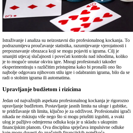
Istraživanje i analiza su neizostavni dio profesionalnog kockanja. To
podrazumijeva proučavanje statistika, razumijevanje vjerojatnosti i
prepoznavanje obrazaca koji se mogu pojaviti u igrama. Cilj je
smanjiti utjecaj slučajnosti i povećati kontrolu nad ishodima, koliko
je to moguće unutar okvira igre. Mnogi profesionalci također
eksperimentiraju s različitim pristupima kako bi pronašli ono što
najbolje odgovara njihovom stilu igre i odabranim igrama, bilo da se
radi o stolnim igrama ili automatima.
Upravljanje budžetom i rizicima
Jedan od najvažnijih aspekata profesionalnog kockanja je rigorozno
upravljanje budžetom. Postavljanje jasnih limita na uloge i gubitke,
te pridržavanje tih limita, ključno je za održivost. Profesionalni igrači
nikada ne riskiraju više nego što si mogu priuštiti izgubiti, a svaki
ulog je pažljivo odmjerena odluka koja je u skladu s ukupnim
financijskim planom. Ova disciplina sprječava impulsivne odluke
koje mogu dovesti do značajnih financijskih poteškoća.