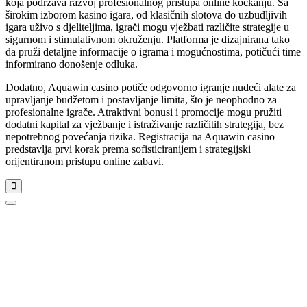
koja podržava razvoj profesionalnog pristupa online kockanju. Sa
širokim izborom kasino igara, od klasičnih slotova do uzbudljivih
igara uživo s djeliteljima, igrači mogu vježbati različite strategije u
sigurnom i stimulativnom okruženju. Platforma je dizajnirana tako
da pruži detaljne informacije o igrama i mogućnostima, potičući time
informirano donošenje odluka.
Dodatno, Aquawin casino potiče odgovorno igranje nudeći alate za
upravljanje budžetom i postavljanje limita, što je neophodno za
profesionalne igrače. Atraktivni bonusi i promocije mogu pružiti
dodatni kapital za vježbanje i istraživanje različitih strategija, bez
nepotrebnog povećanja rizika. Registracija na Aquawin casino
predstavlja prvi korak prema sofisticiranijem i strategijski
orijentiranom pristupu online zabavi.