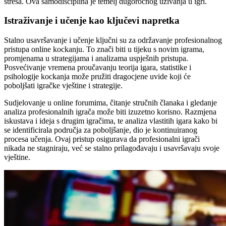
stresa. Ova samodisciplina je temelj dugoročnog uživanja u igri.
Istraživanje i učenje kao ključevi napretka
Stalno usavršavanje i učenje ključni su za održavanje profesionalnog
pristupa online kockanju. To znači biti u tijeku s novim igrama,
promjenama u strategijama i analizama uspješnih pristupa.
Posvećivanje vremena proučavanju teorija igara, statistike i
psihologije kockanja može pružiti dragocjene uvide koji će
poboljšati igračke vještine i strategije.
Sudjelovanje u online forumima, čitanje stručnih članaka i gledanje
analiza profesionalnih igrača može biti izuzetno korisno. Razmjena
iskustava i ideja s drugim igračima, te analiza vlastitih igara kako bi
se identificirala područja za poboljšanje, dio je kontinuiranog
procesa učenja. Ovaj pristup osigurava da profesionalni igrači
nikada ne stagniraju, već se stalno prilagođavaju i usavršavaju svoje
vještine.