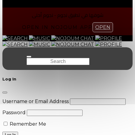
شوفها في تطبیق نجوم - نجوم أحلی
OPEN IN NOJOUM APP
OPEN
SEARCH
MUSIC
NOJOUM CHAT
PROFILE
SEARCH
MUSIC
NOJOUM CHAT
PROFILE
Log In
Username or Email Address
Password
Remember Me