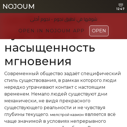
Зачем человеку
NOJOUM
NOJOUM
1247
1247
необходимо
شوفها في تطبیق نجوم - نجوم أحلی
شوفها في تطبیق نجوم - نجوم أحلی
чувствовать
OPEN IN NOJOUM APP
OPEN IN NOJOUM APP
OPEN
OPEN
насыщенность
мгновения
Современный общество задаёт специфический
стиль существования, в рамках которого люди
нередко утрачивают контакт с настоящим
временем. Немало людей существуют дни
механически, не видя прекрасного
существующего реальности и не чувствуя
глубины текущего.
является всё
мелстрой казион
чаще значимой в условиях непрерывного